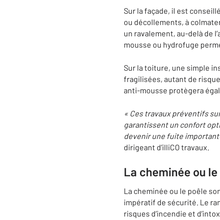
Sur la façade, il est conseill
ou décollements, à colmater 
un ravalement, au-delà de l
mousse ou hydrofuge permett
Sur la toiture, une simple 
fragilisées, autant de risq
anti-mousse protègera égale
«
Ces travaux préventifs
sur
garantissent un confort opt
devenir une fuite importante
dirigeant d’illiCO travaux.
La cheminée ou le p
La cheminée ou le poêle son
impératif de sécurité. Le ram
risques d’incendie et d’into