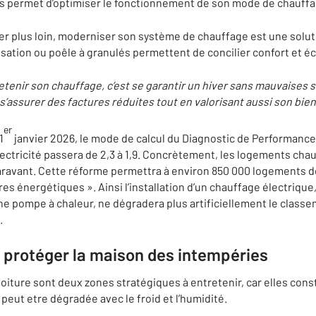
s permet d’optimiser le fonctionnement de son mode de chauffa
ler plus loin, moderniser son système de chauffage est une solu
sation ou poêle à granulés permettent de concilier confort et 
etenir son chauffage, c’est se garantir un hiver sans mauvaises s
’assurer des factures réduites tout en valorisant aussi son bien
er
1
janvier 2026, le mode de calcul du Diagnostic de Performanc
lectricité passera de 2,3 à 1,9. Concrètement, les logements chauf
paravant. Cette réforme permettra à environ 850 000 logements 
res énergétiques ». Ainsi l’installation d’un chauffage électrique
e pompe à chaleur, ne dégradera plus artificiellement le class
.
: protéger la maison des intempéries
a toiture sont deux zones stratégiques à entretenir, car elles con
 peut etre dégradée avec le froid et l’humidité.