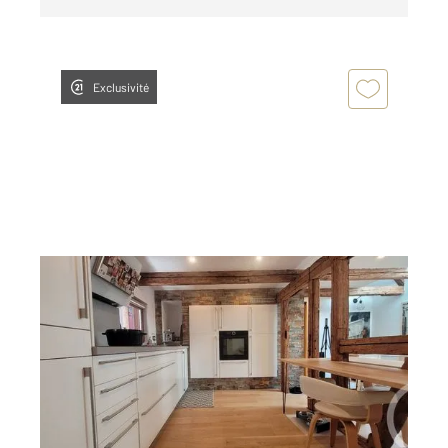
Exclusivité
SCHILTIGHEIM 67
2
76,83 m
, 3 pièces
Ref : 17416
Appartement F2/3 à vendre
169 000 €
Visiter le site dédié