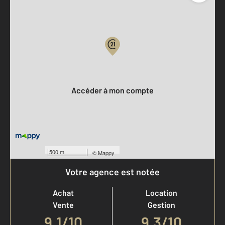
Parlons de vous, parlons biens
Votre compte :
Accéder à mon compte
500 m
©
Mappy
Votre agence est notée
Achat
Location
Vente
Gestion
9,1
/
10
9,3/10