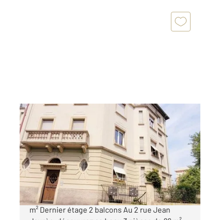
SCHILTIGHEIM 67
2
85,60 m
, 3 pièces
Ref : 17424
Appartement F3 à vendre
193 000 €
À VENDRE SCHILTIGHEIM MALTERIES F3 de 86
m² Dernier étage 2 balcons Au 2 rue Jean