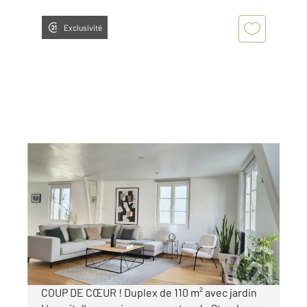
Exclusivité
SCHILTIGHEIM 67
2
110,53 m
, 5 pièces
Ref : 17441
Appartement Duplex à vendre
399 000 €
Visiter le site dédié
COUP DE CŒUR ! Duplex de 110 m² avec jardin