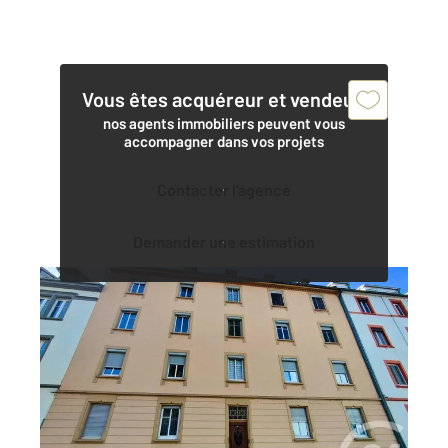
Vous êtes acquéreur et vendeur,
nos agents immobiliers peuvent vous
accompagner dans vos projets
Contacter l'agence
Demander une estimation
SCHILTIGHEIM 67
2
55,10 m
, 3 pièces
Ref : 17394
Appartement F3 à vendre
118 000 €