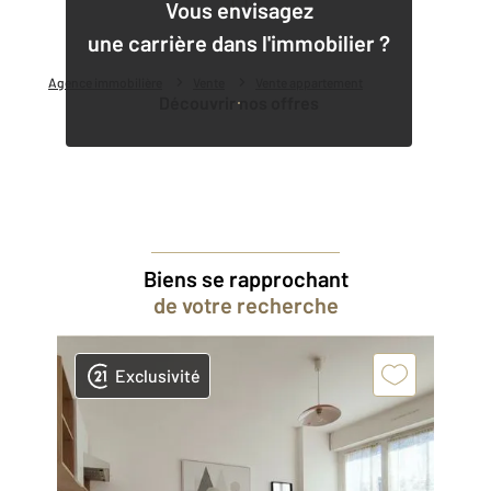
1
Vous envisagez
une carrière dans l'immobilier ?
Agence immobilière
Vente
Vente appartement
Découvrir nos offres
Biens se rapprochant
de votre recherche
Exclusivité