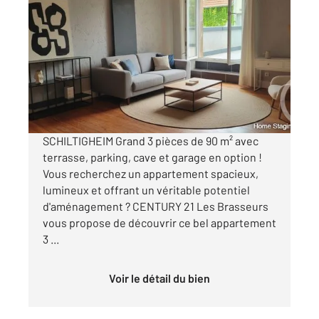
SCHILTIGHEIM 67
2
89,56 m
, 3 pièces
Ref : 17423
Appartement F4 à vendre
300 000 €
Visiter le site dédié
SCHILTIGHEIM Grand 3 pièces de 90 m² avec
terrasse, parking, cave et garage en option !
Vous recherchez un appartement spacieux,
lumineux et offrant un véritable potentiel
d'aménagement ? CENTURY 21 Les Brasseurs
vous propose de découvrir ce bel appartement
3 ...
Voir le détail du bien