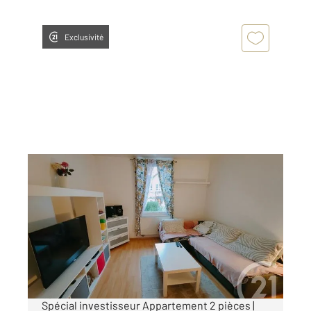
Exclusivité
SCHILTIGHEIM 67
2
41,20 m
, 2 pièces
Ref : 17080
Appartement T2 à vendre
109 800 €
Visiter le site dédié
Spécial investisseur Appartement 2 pièces |