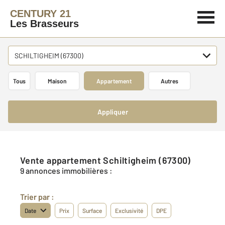
CENTURY 21
Les Brasseurs
SCHILTIGHEIM (67300)
Tous
Maison
Appartement
Autres
Appliquer
Vente appartement Schiltigheim (67300)
9 annonces immobilières :
Trier par :
Date
Prix
Surface
Exclusivité
DPE