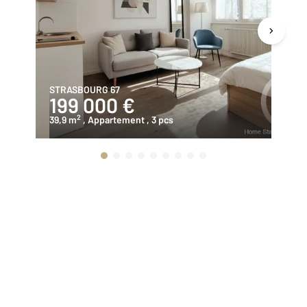
STRASBOURG 67
BI
199 000 €
1
2
39,9 m
, Appartement
, 3 pcs
59