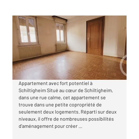
SCHILTIGHEIM 67
2
117,56 m
, 5 pièces
Ref : 17433
Appartement F5/6 à vendre
199 000 €
Visiter le site dédié
Appartement avec fort potentiel à
Schiltigheim Situé au cœur de Schiltigheim,
dans une rue calme, cet appartement se
trouve dans une petite copropriété de
seulement deux logements. Réparti sur deux
niveaux, il offre de nombreuses possibilités
d'aménagement pour créer ...