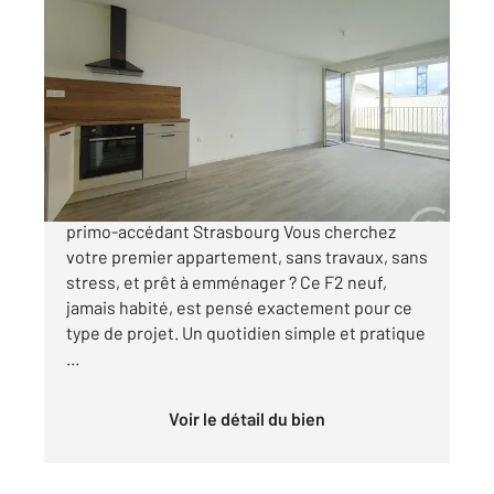
SCHILTIGHEIM 67
2
40,70 m
, 2 pièces
Ref : 17067
Appartement F2 à vendre
179 000 €
F2 neuf jamais habité idéal premier achat /
primo-accédant Strasbourg Vous cherchez
votre premier appartement, sans travaux, sans
stress, et prêt à emménager ? Ce F2 neuf,
jamais habité, est pensé exactement pour ce
type de projet. Un quotidien simple et pratique
...
Voir le détail du bien