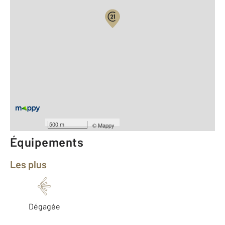
Vue globale
2
Surface totale : 74,8 m
2
Surface habitable : 74,8 m
Type d'appartement : F3
ème
Étage : 6
Nombre de pièces : 3
[Voir le détail]
Année construction : 1975
500 m
©
Mappy
Équipements
Les plus
Dégagée