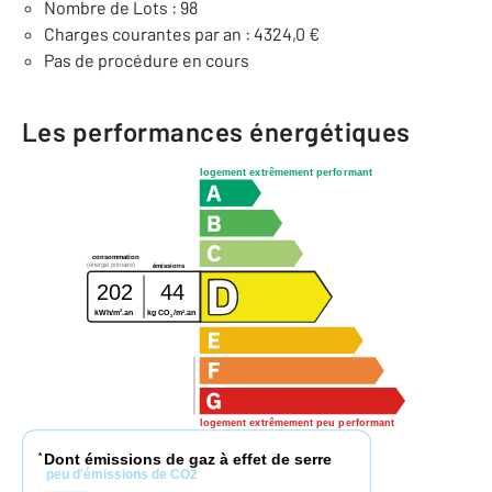
Nombre de Lots : 98
Charges courantes par an : 4324,0 €
Pas de procédure en cours
Les performances énergétiques
logement extrêmement performant
consommation
(énergie primaire)
émissions
202
44
2
2
kWh/m
.an
kg CO
/m
.an
2
logement extrêmement peu performant
Dont émissions de gaz à effet de serre
*
peu d'émissions de CO2