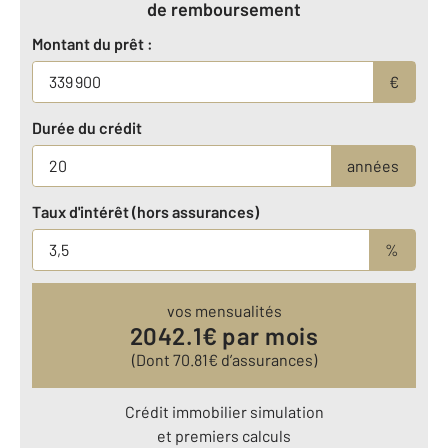
de remboursement
Montant du prêt :
€
Durée du crédit
années
Taux d'intérêt (hors assurances)
%
vos mensualités
2042.1
€ par mois
(Dont
70.81
€ d’assurances)
Crédit immobilier simulation
et premiers calculs