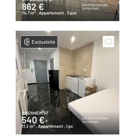
862 €
par mois charges
comprises
2
74,7 m
, Appartement
, 3 pcs
Exclusivité
BISCHHEIM 67
540 €
par mois charges
comprises
2
17,2 m
, Appartement
, 1 pc