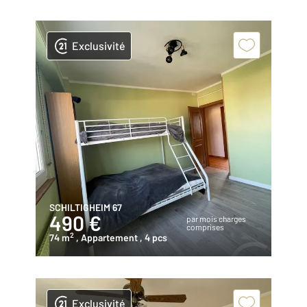
Exclusivité
SCHILTIGHEIM 67
490 €
par mois charges
comprises
2
74 m
, Appartement
, 4 pcs
Exclusivité