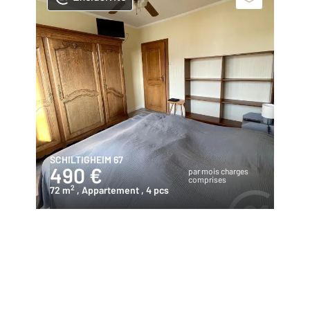
SCHILTIGHEIM 67
490 €
par mois charges
comprises
2
72 m
, Appartement
, 4 pcs