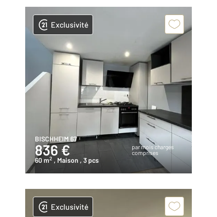
Exclusivité
BISCHHEIM 67
836 €
par mois charges
comprises
2
60 m
, Maison
, 3 pcs
Exclusivité