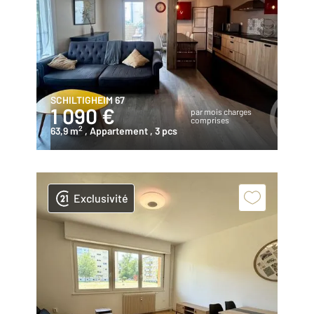
SCHILTIGHEIM 67
1 090 €
par mois charges
comprises
2
63,9 m
, Appartement
, 3 pcs
Exclusivité