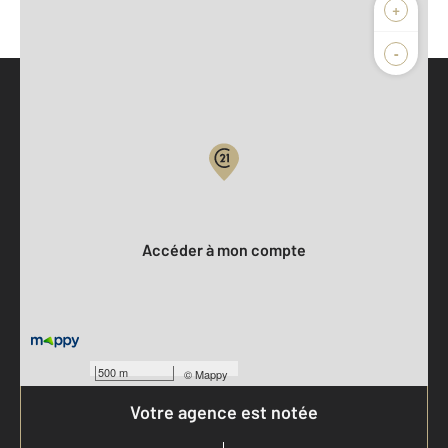
+
-
Parlons de vous, parlons biens
Votre compte :
Accéder à mon compte
500 m
©
Mappy
Votre agence est notée