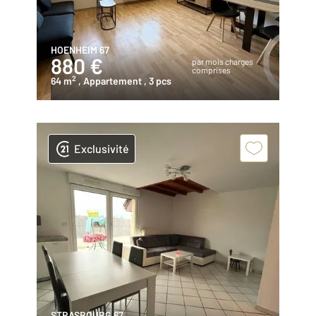
HOENHEIM 67
880 €
par mois charges
comprises
2
64 m
, Appartement
, 3 pcs
Exclusivité
STRASBOURG 67