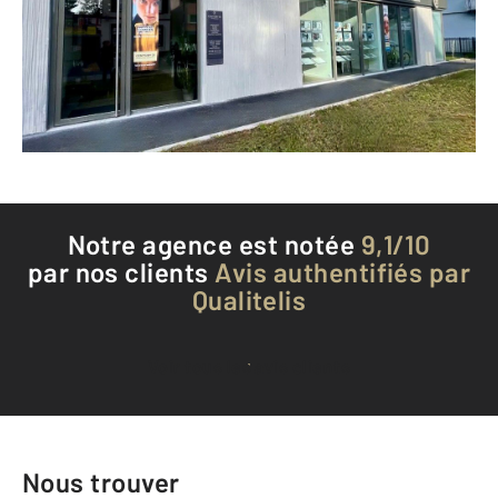
SCHILTIGHEIM - 67300
Envoyer un message
Téléphoner à l'agence
Notre agence est notée
9,1/10
par nos clients
Avis authentifiés par
Qualitelis
Voir tous les avis clients
Nous trouver