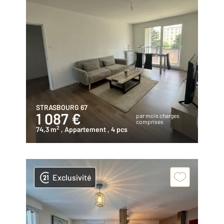
STRASBOURG 67
1 087 €
par mois charges
comprises
2
74,3 m
, Appartement
, 4 pcs
Exclusivité