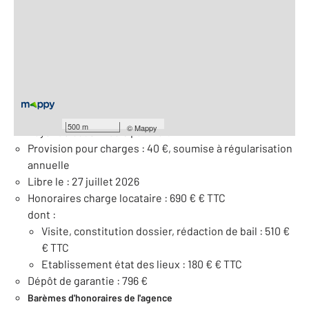
2
Surface totale : 60 m
2
Surface habitable : 60 m
Nombre de pièces : 3
[Voir le détail]
À savoir
500 m
©
Mappy
Loyer de base : 796 € par mois
Provision pour charges : 40 €, soumise à régularisation
annuelle
Libre le : 27 juillet 2026
Honoraires charge locataire : 690 € € TTC
dont :
Visite, constitution dossier, rédaction de bail : 510 €
€ TTC
Etablissement état des lieux : 180 € € TTC
Dépôt de garantie : 796 €
Barèmes d'honoraires de l'agence