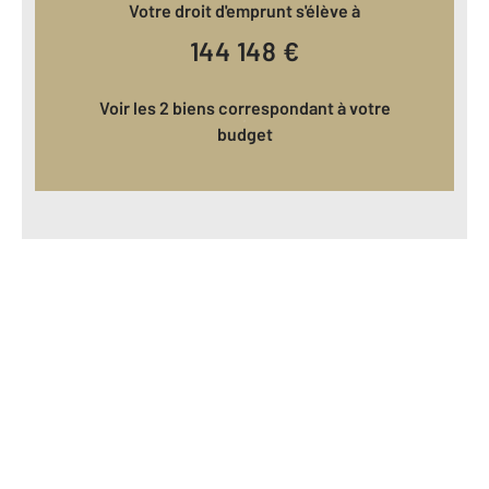
Votre droit d'emprunt s'élève à
144 148
€
Voir les 2 biens correspondant à votre
budget