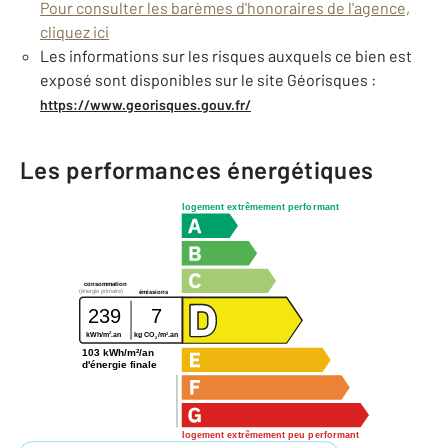
Pour consulter les barèmes d'honoraires de l'agence,
cliquez ici
Les informations sur les risques auxquels ce bien est
exposé sont disponibles sur le site Géorisques :
https://www.georisques.gouv.fr/
Les performances énergétiques
logement extrêmement performant
consommation
(énergie primaire)
émissions
239
7
2
2
kWh/m
.an
kg CO
/m
.an
2
103 kWh/m²/an
d'énergie finale
logement extrêmement peu performant